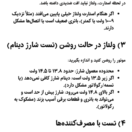
در لحظه استارت، ولتاژ نباید افت شدیدی داشته باشد.
اگر هنگام استارت ولتاژ خیلی پایین می‌افتد (مثلاً نزدیک
۹–۱۰ ولت یا کمتر)، باتری ضعیف است یا اتصال‌ها مشکل
دارند.
۳) ولتاژ در حالت روشن (تست شارژ دینام)
موتور را روشن کنید و اندازه بگیرید:
محدوده معمول شارژ:
حدود ۱۳.۸ تا ۱۴.۵ ولت
اگر زیر
۱۳.۵ ولت
است: دینام شارژ کافی نمی‌دهد (یا
تسمه/رگولاتور مشکل دارد).
اگر بالای
۱۴.۸ ولت
می‌رود: شارژ بیش از حد است و
می‌تواند به باتری و قطعات برقی آسیب بزند (مشکوک به
رگولاتور).
۴) تست با مصرف‌کننده‌ها