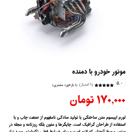
موتور خودرو با دمنده
۵.۰
(۱ امتیاز)
(
۱
بازخورد مشتری)
۱
امتیازدهی
۵
۱۷۰,۰۰۰
تومان
از ۵ در
امتیازدهی
مشتری
لورم ایپسوم متن ساختگی با تولید سادگی نامفهوم از صنعت چاپ و با
استفاده از طراحان گرافیک است. چاپگرها و متون بلکه روزنامه و مجله در
ستون و سطرآنچنان که لازم است و برای شرایط فعلی تکنولوژی مورد نیاز