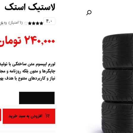
لاستیک استک
بزرگنمایی تصویر
۴.۰
(۱ امتیاز)
(
۱
باز
۱
امتیازدهی
۴
از ۵ در
۲۴۰,۰۰۰
تومان
امتیازدهی
مشتری
لورم ایپسوم متن ساختگی با تولید
چاپگرها و متون بلکه روزنامه و م
نیاز و کاربردهای متنوع با هدف به
+
-
افزودن به سبد خرید